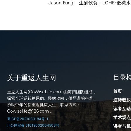
Jason Fung
生酮饮食，LCHF-低碳
关于重返人生网
目录
首页
重返人生网(GoWiseLife.com)由海归团队组成，
探索全球逆转糖尿病、慢病动向，做严谨的科普，
逆转糖尿
协助中年的你重返健康人生。联系方式：
读者互动
Gowiselife@126.com 。
学术观点
蜀ICP备2021033184号-1
川公网安备 51019002004503号
讲者与机