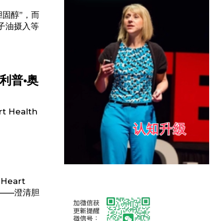
胆固醇”，而
种子油摄入等
利普·奥
 Health
Heart
点——澄清胆