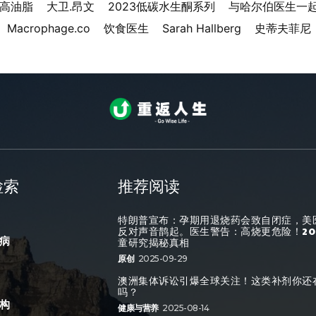
水高油脂
大卫.昂文
2023低碳水生酮系列
与哈尔伯医生一
Macrophage.co
饮食医生
Sarah Hallberg
史蒂夫菲尼
检索
推荐阅读
特朗普宣布：孕期用退烧药会致自闭症，美
反对声音鹊起。医生警告：高烧更危险！20
病
童研究揭秘真相
原创
2025-09-29
澳洲集体诉讼引爆全球关注！这类补剂你还
吗？
构
健康与营养
2025-08-14