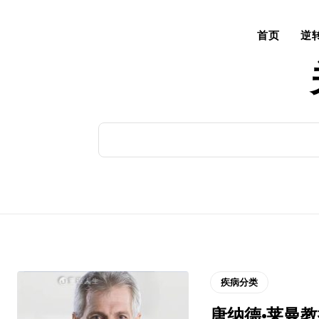
首页
逆
疾病分类
唐纳德·莱曼教授/P