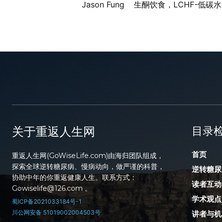
Jason Fung
生酮饮食，LCHF-低碳
关于重返人生网
目录
首页
重返人生网(GoWiseLife.com)由海归团队组成，
探索全球逆转糖尿病、慢病动向，做严谨的科普，
逆转糖尿
协助中年的你重返健康人生。联系方式：
读者互动
Gowiselife@126.com 。
学术观点
蜀ICP备2021033184号-1
川公网安备 51019002004503号
讲者与机