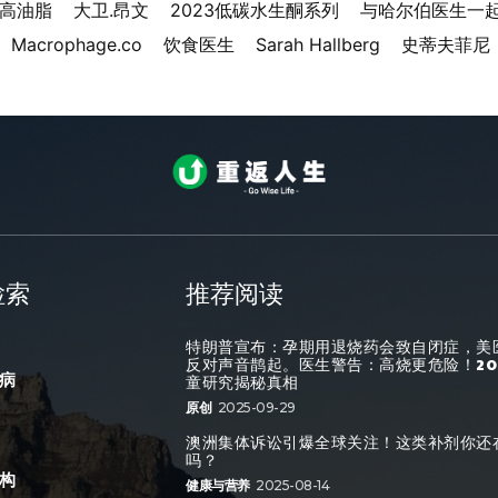
水高油脂
大卫.昂文
2023低碳水生酮系列
与哈尔伯医生一
Macrophage.co
饮食医生
Sarah Hallberg
史蒂夫菲尼
检索
推荐阅读
特朗普宣布：孕期用退烧药会致自闭症，美
反对声音鹊起。医生警告：高烧更危险！20
病
童研究揭秘真相
原创
2025-09-29
澳洲集体诉讼引爆全球关注！这类补剂你还
吗？
构
健康与营养
2025-08-14