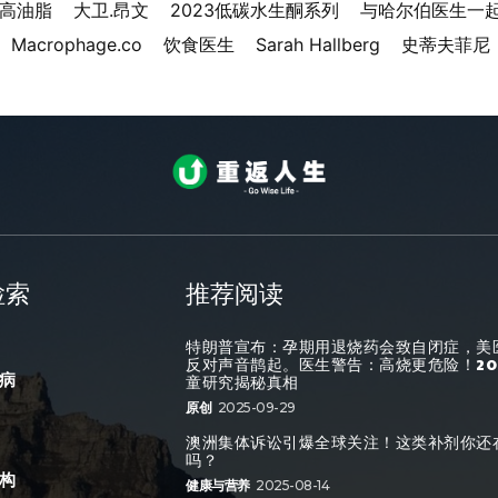
水高油脂
大卫.昂文
2023低碳水生酮系列
与哈尔伯医生一
Macrophage.co
饮食医生
Sarah Hallberg
史蒂夫菲尼
检索
推荐阅读
特朗普宣布：孕期用退烧药会致自闭症，美
反对声音鹊起。医生警告：高烧更危险！20
病
童研究揭秘真相
原创
2025-09-29
澳洲集体诉讼引爆全球关注！这类补剂你还
吗？
构
健康与营养
2025-08-14