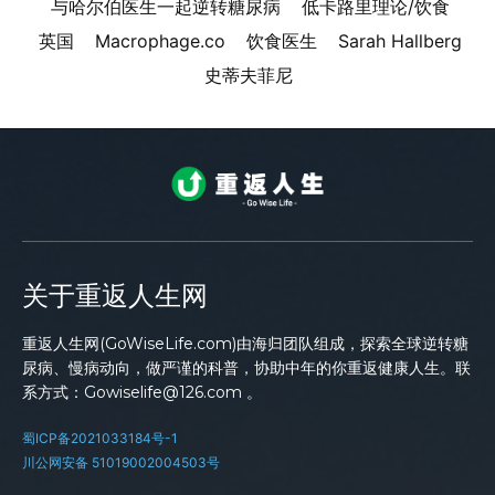
与哈尔伯医生一起逆转糖尿病
低卡路里理论/饮食
英国
Macrophage.co
饮食医生
Sarah Hallberg
史蒂夫菲尼
关于重返人生网
重返人生网(GoWiseLife.com)由海归团队组成，探索全球逆转糖
尿病、慢病动向，做严谨的科普，协助中年的你重返健康人生。联
系方式：Gowiselife@126.com 。
蜀ICP备2021033184号-1
川公网安备 51019002004503号