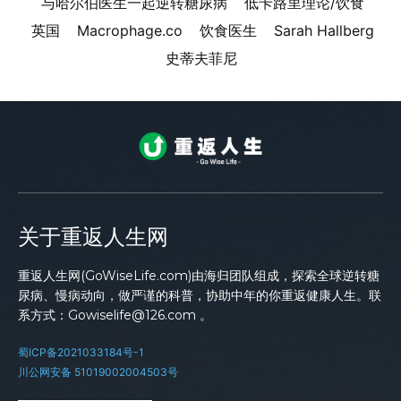
与哈尔伯医生一起逆转糖尿病
低卡路里理论/饮食
英国
Macrophage.co
饮食医生
Sarah Hallberg
史蒂夫菲尼
关于重返人生网
重返人生网(GoWiseLife.com)由海归团队组成，探索全球逆转糖
尿病、慢病动向，做严谨的科普，协助中年的你重返健康人生。联
系方式：Gowiselife@126.com 。
蜀ICP备2021033184号-1
川公网安备 51019002004503号