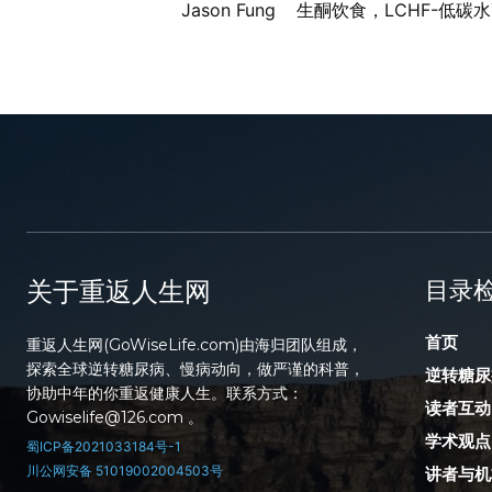
Jason Fung
生酮饮食，LCHF-低碳
关于重返人生网
目录
首页
重返人生网(GoWiseLife.com)由海归团队组成，
探索全球逆转糖尿病、慢病动向，做严谨的科普，
逆转糖尿
协助中年的你重返健康人生。联系方式：
读者互动
Gowiselife@126.com 。
学术观点
蜀ICP备2021033184号-1
川公网安备 51019002004503号
讲者与机