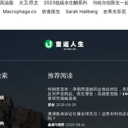
水高油脂
大卫.昂文
2023低碳水生酮系列
与哈尔伯医生一
Macrophage.co
饮食医生
Sarah Hallberg
史蒂夫菲尼
检索
推荐阅读
特朗普宣布：孕期用退烧药会致自闭症，美
反对声音鹊起。医生警告：高烧更危险！20
病
童研究揭秘真相
原创
2025-09-29
澳洲集体诉讼引爆全球关注！这类补剂你还
吗？
构
健康与营养
2025-08-14