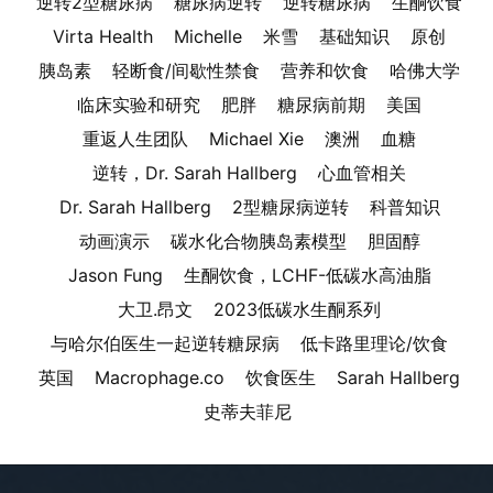
逆转2型糖尿病
糖尿病逆转
逆转糖尿病
生酮饮食
Virta Health
Michelle
米雪
基础知识
原创
胰岛素
轻断食/间歇性禁食
营养和饮食
哈佛大学
临床实验和研究
肥胖
糖尿病前期
美国
重返人生团队
Michael Xie
澳洲
血糖
逆转，Dr. Sarah Hallberg
心血管相关
Dr. Sarah Hallberg
2型糖尿病逆转
科普知识
动画演示
碳水化合物胰岛素模型
胆固醇
Jason Fung
生酮饮食，LCHF-低碳水高油脂
大卫.昂文
2023低碳水生酮系列
与哈尔伯医生一起逆转糖尿病
低卡路里理论/饮食
英国
Macrophage.co
饮食医生
Sarah Hallberg
史蒂夫菲尼