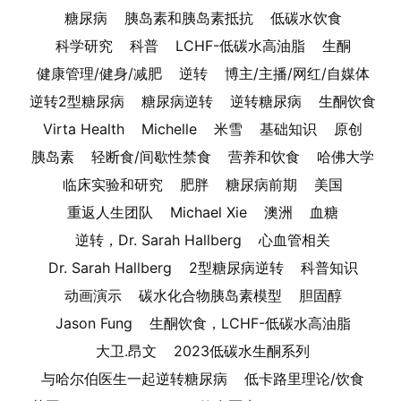
糖尿病
胰岛素和胰岛素抵抗
低碳水饮食
科学研究
科普
LCHF-低碳水高油脂
生酮
健康管理/健身/减肥
逆转
博主/主播/网红/自媒体
逆转2型糖尿病
糖尿病逆转
逆转糖尿病
生酮饮食
Virta Health
Michelle
米雪
基础知识
原创
胰岛素
轻断食/间歇性禁食
营养和饮食
哈佛大学
临床实验和研究
肥胖
糖尿病前期
美国
重返人生团队
Michael Xie
澳洲
血糖
逆转，Dr. Sarah Hallberg
心血管相关
Dr. Sarah Hallberg
2型糖尿病逆转
科普知识
动画演示
碳水化合物胰岛素模型
胆固醇
Jason Fung
生酮饮食，LCHF-低碳水高油脂
大卫.昂文
2023低碳水生酮系列
与哈尔伯医生一起逆转糖尿病
低卡路里理论/饮食