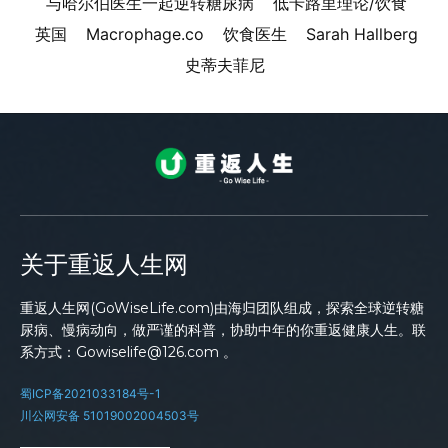
与哈尔伯医生一起逆转糖尿病
低卡路里理论/饮食
英国
Macrophage.co
饮食医生
Sarah Hallberg
史蒂夫菲尼
关于重返人生网
重返人生网(GoWiseLife.com)由海归团队组成，探索全球逆转糖
尿病、慢病动向，做严谨的科普，协助中年的你重返健康人生。联
系方式：Gowiselife@126.com 。
蜀ICP备2021033184号-1
川公网安备 51019002004503号