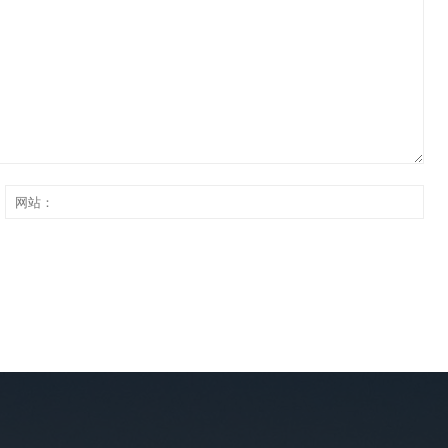
网
：
站