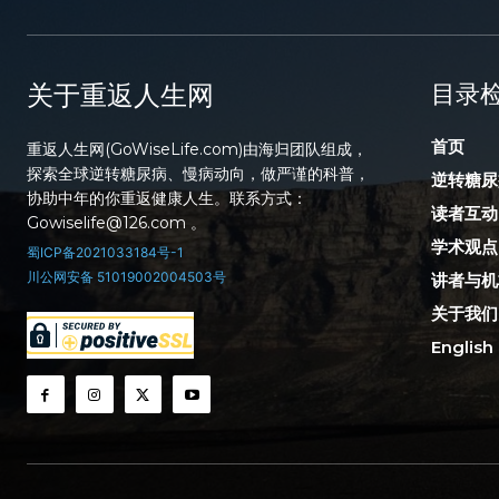
关于重返人生网
目录
首页
重返人生网(GoWiseLife.com)由海归团队组成，
探索全球逆转糖尿病、慢病动向，做严谨的科普，
逆转糖尿
协助中年的你重返健康人生。联系方式：
读者互动
Gowiselife@126.com 。
学术观点
蜀ICP备2021033184号-1
川公网安备 51019002004503号
讲者与机
关于我们
English