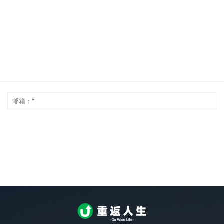
昵
邮
称：
箱
*
*