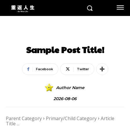
CATEGORY I
CATEGORY II
CATEGORY III
Sample Post Title!
Facebook
Twitter
Author Name
2026-08-06
Parent Category
Primary/Child Category
Article
Title ...