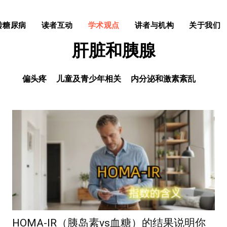
转糖尿病
读者互动
学术观点
讲者与机构
关于我们
肝脏和胰腺
偏头疼
儿童及青少年相关
内分泌和激素紊乱
HOMA-IR（胰岛素vs血糖）的结果说明你