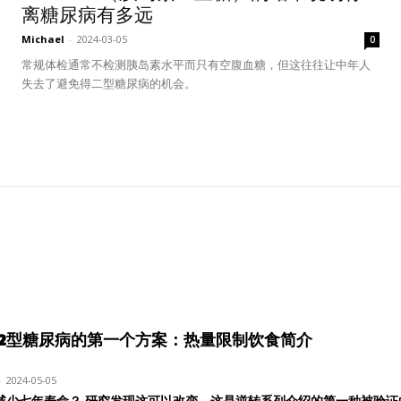
离糖尿病有多远
Michael
-
2024-03-05
0
常规体检通常不检测胰岛素水平而只有空腹血糖，但这往往让中年人
失去了避免得二型糖尿病的机会。
2型糖尿病的第一个方案：热量限制饮食简介
-
2024-05-05
减少七年寿命？ 研究发现这可以改变。这是逆转系列介绍的第一种被验证