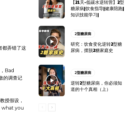
【21天-低碳水逆转营】2型
糖尿病|饮食指导|健康陪跑|
知识技能学习|
2型糖尿病
研究：饮食变化逆转2型糖
者都弄错了这
尿病，摆脱2糖家庭史
，Bad
2型糖尿病
受尊敬的调查记
逆转2型糖尿病，你必须知
道的十个真相（上）
）教授假设，
at you