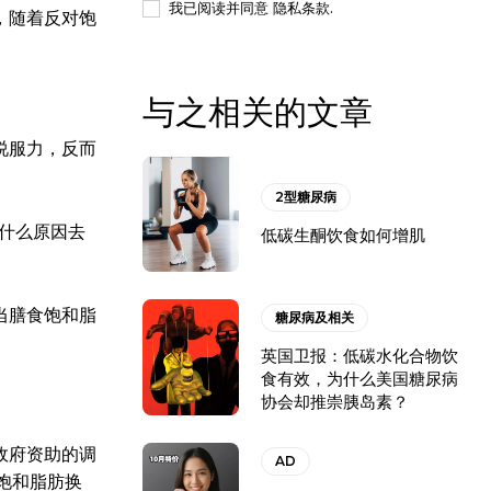
我已阅读并同意
隐私条款
.
，随着反对饱
与之相关的文章
说服力，反而
2型糖尿病
为什么原因去
低碳生酮饮食如何增肌
当膳食饱和脂
糖尿病及相关
英国卫报：低碳水化合物饮
食有效，为什么美国糖尿病
协会却推崇胰岛素？
政府资助的调
AD
饱和脂肪换