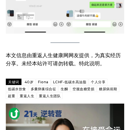
本文信息由重返人生健康网网友提供，为真实经历
分享。未经本站许可请勿转载。特此说明。
关键词
40岁
Fiona
LCHF-低碳水高油脂
个人分享
低碳水饮食
多囊卵巢综合征
生酮
空腹血糖受损
糖尿病前期
超重
重返人生
重返人生团队