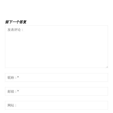
去了哪里？结果出乎你的意
全操作指南
外，可能颠覆认知
留下一个答复
发
表
昵
评
称
论：
*
邮
箱
*
网
站