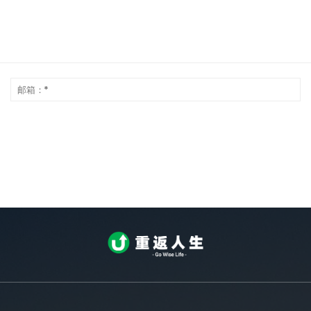
昵
邮
称：
箱
*
*