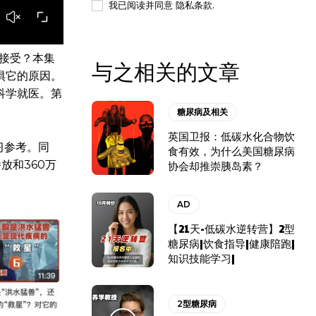
我已阅读并同意
隐私条款
.
法接受？本集
与之相关的文章
惧它的原因。
科学就医。第
糖尿病及相关
英国卫报：低碳水化合物饮
习参考。同
食有效，为什么美国糖尿病
放和360万
协会却推崇胰岛素？
AD
【21天-低碳水逆转营】2型
糖尿病|饮食指导|健康陪跑|
知识技能学习|
2型糖尿病