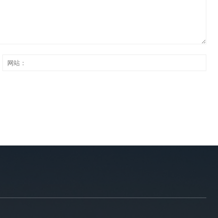
网
：
站