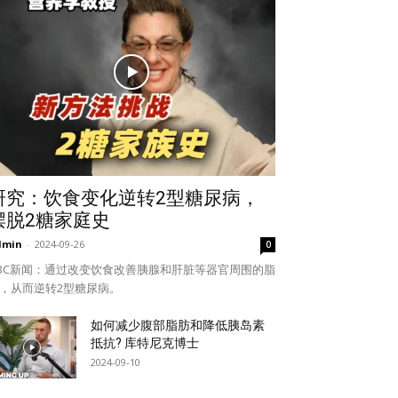
研究：饮食变化逆转2型糖尿病，
摆脱2糖家庭史
dmin
-
2024-09-26
0
BC新闻：通过改变饮食改善胰腺和肝脏等器官周围的脂
，从而逆转2型糖尿病。
如何减少腹部脂肪和降低胰岛素
抵抗? 库特尼克博士
2024-09-10