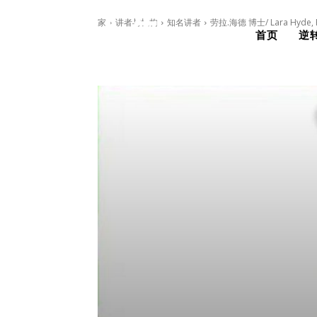
家
讲者与机构
知名讲者
劳拉.海德 博士/ Lara Hyde, 
首页
逆