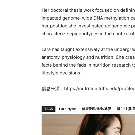
Her doctoral thesis work focused on definin
impacted genome-wide DNA methylation patt
her postdoc she investigated epigenomic patt
characterize epigenotypes in the context o
Lara has taught extensively at the undergra
anatomy, physiology and nutrition. She cre
facts behind the fads in nutrition research
lifestyle decisions.
信息来源：https://nutrition.tufts.edu/profile/
TAGS
Lara Hyde
健康管理/健身/减肥
博主/主播/