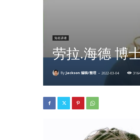
知名讲者
劳拉.海德 博士/ 
-
By
Jackson 编辑/整理
2022-03-04
316