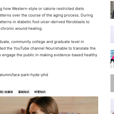
g how Western-style or calorie restricted diets
erns over the course of the aging process. During
erns in diabetic foot ulcer-derived fibroblasts to
f chronic wound healing.
duate, community college and graduate level in
ated the YouTube channel Nourishable to translate the
 to engage the public in making evidence-based healthy
alumni/lara-park-hyde-phd
网红/自媒体
基础知识
科普知识