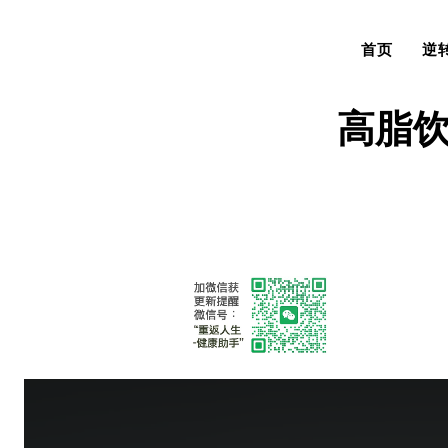
首页
逆
高脂饮
T
h
i
s
i
s
a