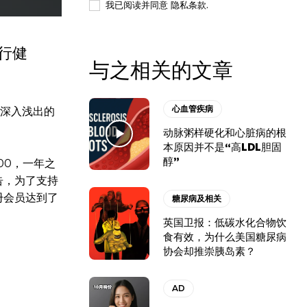
我已阅读并同意
隐私条款
.
行健
与之相关的文章
心血管疾病
深入浅出的
动脉粥样硬化和心脏病的根
本原因并不是“高LDL胆固
醇”
00，一年之
告，为了支持
册会员达到了
糖尿病及相关
英国卫报：低碳水化合物饮
食有效，为什么美国糖尿病
协会却推崇胰岛素？
AD