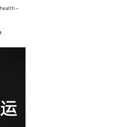
health –
胖