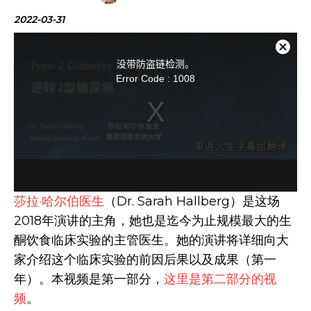
2022-03-31
T
h
i
关
s
没带防盗链检测。
i
闭
s
Error Code : 1008
a
弹
m
o
窗
d
a
l
w
i
n
d
o
w
.
莎拉·哈尔伯医生
（Dr. Sarah Hallberg）是这场
2018年演讲的主角，她也是迄今为止规模最大的生
酮饮食临床实验的主管医生。她的演讲将详细向大
家介绍这个临床实验的前因后果以及成果（第一
年）。本视频是第一部分，
这里是第二部分的视
频
。