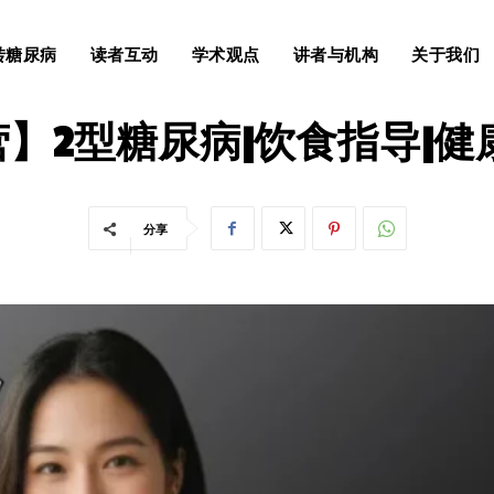
转糖尿病
读者互动
学术观点
讲者与机构
关于我们
AD
营】2型糖尿病|饮食指导|健
分享